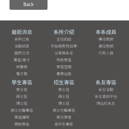
Back
最新消息
系所介紹
本系成員
系所公告
主任的話
專任教師
活動訊息
宗旨與教育目標
兼任教師
國際交流
沿革與系史
行政人員
實習/徵才
特色學習
榮譽榜
學習空間
電子報
畢業出路
學生專區
招生專區
系友專區
學士班
學士班
系友活動
碩士班
碩士班
系友資訊平台
博士班
博士班
傑出校系友
碩士在職專班
碩士在職專班
學習護照
學分學程
獎助學金
高中生專區