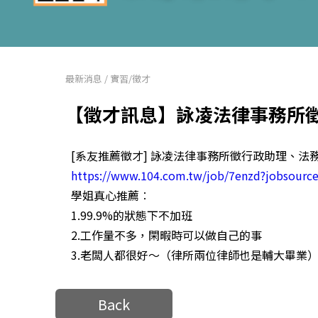
最新消息
/
實習/徵才
【徵才訊息】詠凌法律事務所
[系友推薦徵才] 詠凌法律事務所徵行政助理、法
https://www.104.com.tw/job/7enzd?jobsource
學姐真心推薦︰
1.99.9%的狀態下不加班
2.工作量不多，閑暇時可以做自己的事
3.老闆人都很好～（律所兩位律師也是輔大畢業
Back