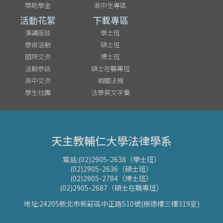
獎助學金
高中生專區
活動花絮
下載專區
演講座談
學士班
學術活動
碩士班
國際交流
博士班
活動參訪
碩士在職專班
高中交流
相關法規
學生社團
法學英文字彙
天主教輔仁大學法律學系
電話:(02)2905-2638（學士班）
(02)2905-2636（碩士班）
(02)2905-2784（博士班）
(02)2905-2687（碩士在職專班）
地址:24205新北市新莊區中正路510號(樹德樓三樓319室)