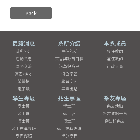
Back
最新消息
系所介紹
本系成員
系所公告
主任的話
專任教師
活動訊息
宗旨與教育目標
兼任教師
國際交流
沿革與系史
行政人員
實習/徵才
特色學習
榮譽榜
學習空間
電子報
畢業出路
學生專區
招生專區
系友專區
學士班
學士班
系友活動
碩士班
碩士班
系友資訊平台
博士班
博士班
傑出校系友
碩士在職專班
碩士在職專班
學習護照
學分學程