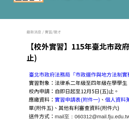
最新消息
/
實習/徵才
【校外實習】115年臺北市政府
止)
臺北市政府法務局「市政運作與地方法制實務
實習對象：法律系二年級至四年級在學學生
校內申請：自即日起至12月5日(五)止。
應繳資料：
實習申請表(附件一)
、
個人資料
單(附件五)、其他有利審查資料(附件六)
送件方式：
mail至：060312@mail.fju.edu.t