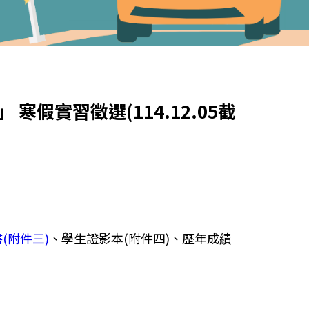
假實習徵選(114.12.05截
(附件三)
、學生證影本(附件四)、歷年成績