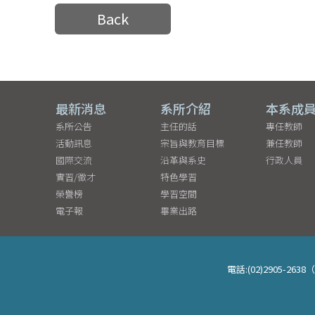
Back
最新消息
系所介紹
本系成
系所公告
主任的話
專任教師
活動訊息
宗旨與教育目標
兼任教師
國際交流
沿革與系史
行政人員
實習/徵才
特色學習
榮譽榜
學習空間
電子報
畢業出路
電話:(02)2905-26