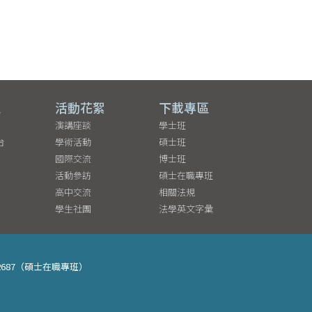
區
活動花絮
下載專區
演講座談
學士班
台
學術活動
碩士班
國際交流
博士班
活動參訪
碩士在職專班
高中交流
相關法規
學生社團
法學英文字彙
05-2687（碩士在職專班）