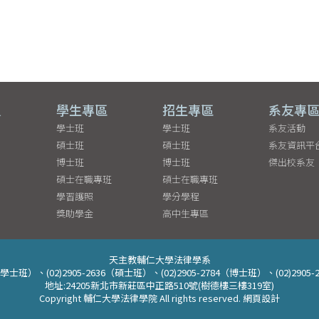
員
學生專區
招生專區
系友專
學士班
學士班
系友活動
碩士班
碩士班
系友資訊平
博士班
博士班
傑出校系友
碩士在職專班
碩士在職專班
學習護照
學分學程
獎助學金
高中生專區
天主教輔仁大學法律學系
38（學士班）、(02)2905-2636（碩士班）、(02)2905-2784（博士班）、(02)29
地址:24205新北市新莊區中正路510號(樹德樓三樓319室)
Copyright 輔仁大學法律學院 All rights reserved. 網頁設計