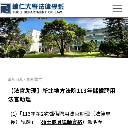
最新消息
/
實習/徵才
【法官助理】新北地方法院113年儲備聘用
法官助理
(1)「113年第2次儲備聘用法官助理（法律專
長）甄選」（
碩士或具律師資格
）報名至