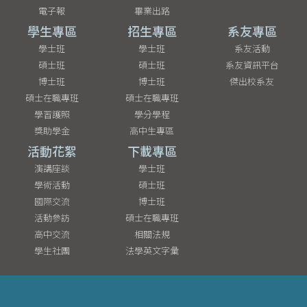
電子報
畢業出路
學生專區
招生專區
系友專區
學士班
學士班
系友活動
碩士班
碩士班
系友資訊平台
博士班
博士班
傑出校系友
碩士在職專班
碩士在職專班
學習護照
學分學程
獎助學金
高中生專區
活動花絮
下載專區
演講座談
學士班
學術活動
碩士班
國際交流
博士班
活動參訪
碩士在職專班
高中交流
相關法規
學生社團
法學英文字彙