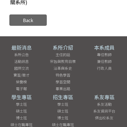
關系所)
Back
最新消息
系所介紹
本系成員
系所公告
主任的話
專任教師
活動訊息
宗旨與教育目標
兼任教師
國際交流
沿革與系史
行政人員
實習/徵才
特色學習
榮譽榜
學習空間
電子報
畢業出路
學生專區
招生專區
系友專區
學士班
學士班
系友活動
碩士班
碩士班
系友資訊平台
博士班
博士班
傑出校系友
碩士在職專班
碩士在職專班