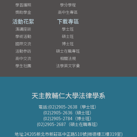
學習護照
學分學程
獎助學金
高中生專區
活動花絮
下載專區
演講座談
學士班
學術活動
碩士班
國際交流
博士班
活動參訪
碩士在職專班
高中交流
相關法規
學生社團
法學英文字彙
天主教輔仁大學法律學系
電話:(02)2905-2638（學士班）
(02)2905-2636（碩士班）
(02)2905-2784（博士班）
(02)2905-2687（碩士在職專班）
地址:24205新北市新莊區中正路510號(樹德樓三樓319室)