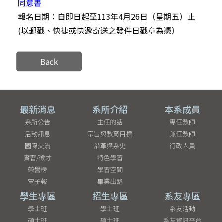
同意書
報名日期：自即日起至113年4月26日（星期五）止
(以郵戳、快捷或快遞寄送之發件日戳章為憑）
Back
最新消息
系所介紹
本系成員
系所公告
主任的話
專任教師
活動訊息
宗旨與教育目標
兼任教師
國際交流
沿革與系史
行政人員
實習/徵才
特色學習
榮譽榜
學習空間
電子報
畢業出路
學生專區
招生專區
系友專區
學士班
學士班
系友活動
碩士班
碩士班
系友資訊平台