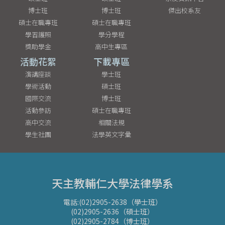
博士班
博士班
傑出校系友
碩士在職專班
碩士在職專班
學習護照
學分學程
獎助學金
高中生專區
活動花絮
下載專區
演講座談
學士班
學術活動
碩士班
國際交流
博士班
活動參訪
碩士在職專班
高中交流
相關法規
學生社團
法學英文字彙
天主教輔仁大學法律學系
電話:(02)2905-2638（學士班）
(02)2905-2636（碩士班）
(02)2905-2784（博士班）