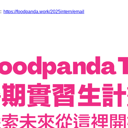
：
https://foodpanda.work/2025intern/email