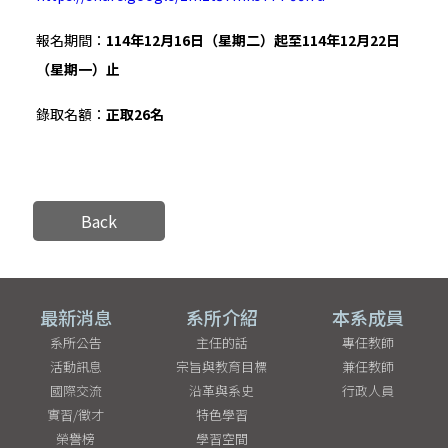
報名期間：
114
年
12
月
16
日（星期二）起至
114
年
12
月
22
日
（星期一）止
錄取名額：
正取
26
名
Back
最新消息
系所介紹
本系成員
系所公告
主任的話
專任教師
活動訊息
宗旨與教育目標
兼任教師
國際交流
沿革與系史
行政人員
實習/徵才
特色學習
榮譽榜
學習空間