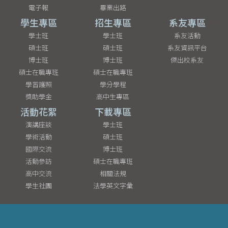
電子報
畢業出路
學生專區
招生專區
系友專區
學士班
學士班
系友活動
碩士班
碩士班
系友資訊平台
博士班
博士班
傑出校系友
碩士在職專班
碩士在職專班
學習護照
學分學程
獎助學金
高中生專區
活動花絮
下載專區
演講座談
學士班
學術活動
碩士班
國際交流
博士班
活動參訪
碩士在職專班
高中交流
相關法規
學生社團
法學英文字彙