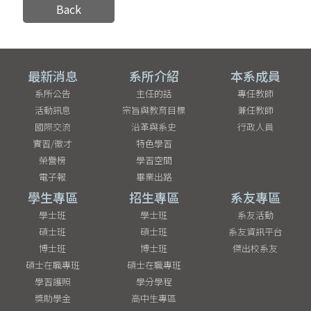
Back
最新消息
系所介紹
本系成員
系所公告
主任的話
專任教師
活動訊息
宗旨與教育目標
兼任教師
國際交流
沿革與系史
行政人員
實習/徵才
特色學習
榮譽榜
學習空間
電子報
畢業出路
學生專區
招生專區
系友專區
學士班
學士班
系友活動
碩士班
碩士班
系友資訊平台
博士班
博士班
傑出校系友
碩士在職專班
碩士在職專班
學習護照
學分學程
獎助學金
高中生專區