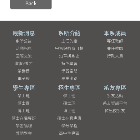
Back
最新消息
系所介紹
本系成員
系所公告
主任的話
專任教師
活動訊息
宗旨與教育目標
兼任教師
國際交流
沿革與系史
行政人員
實習/徵才
特色學習
榮譽榜
學習空間
電子報
畢業出路
學生專區
招生專區
系友專區
學士班
學士班
系友活動
碩士班
碩士班
系友資訊平台
博士班
博士班
傑出校系友
碩士在職專班
碩士在職專班
學習護照
學分學程
獎助學金
高中生專區