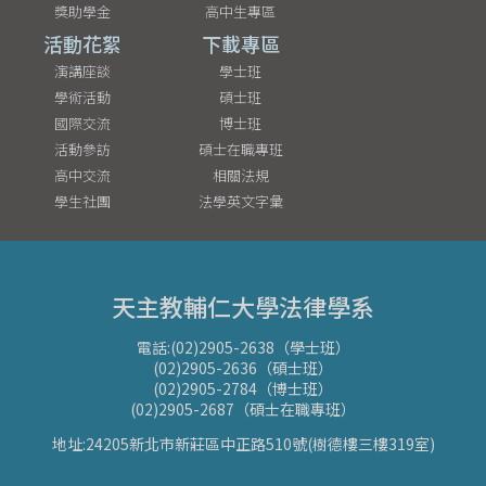
獎助學金
高中生專區
活動花絮
下載專區
演講座談
學士班
學術活動
碩士班
國際交流
博士班
活動參訪
碩士在職專班
高中交流
相關法規
學生社團
法學英文字彙
天主教輔仁大學法律學系
電話:(02)2905-2638（學士班）
(02)2905-2636（碩士班）
(02)2905-2784（博士班）
(02)2905-2687（碩士在職專班）
地址:24205新北市新莊區中正路510號(樹德樓三樓319室)