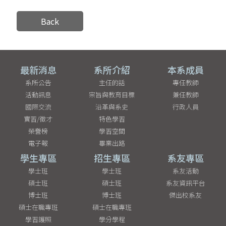
Back
最新消息
系所介紹
本系成員
系所公告
主任的話
專任教師
活動訊息
宗旨與教育目標
兼任教師
國際交流
沿革與系史
行政人員
實習/徵才
特色學習
榮譽榜
學習空間
電子報
畢業出路
學生專區
招生專區
系友專區
學士班
學士班
系友活動
碩士班
碩士班
系友資訊平台
博士班
博士班
傑出校系友
碩士在職專班
碩士在職專班
學習護照
學分學程