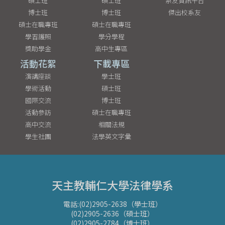
碩士班
碩士班
系友資訊平台
博士班
博士班
傑出校系友
碩士在職專班
碩士在職專班
學習護照
學分學程
獎助學金
高中生專區
活動花絮
下載專區
演講座談
學士班
學術活動
碩士班
國際交流
博士班
活動參訪
碩士在職專班
高中交流
相關法規
學生社團
法學英文字彙
天主教輔仁大學法律學系
電話:(02)2905-2638（學士班）
(02)2905-2636（碩士班）
(02)2905-2784（博士班）