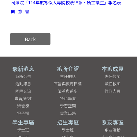
司法院「114年度寒假大專院校法律系、所工讀生」報名表
同 意 書
Back
最新消息
系所介紹
本系成員
系所公告
主任的話
專任教師
活動訊息
宗旨與教育目標
兼任教師
國際交流
沿革與系史
行政人員
實習/徵才
特色學習
榮譽榜
學習空間
電子報
畢業出路
學生專區
招生專區
系友專區
學士班
學士班
系友活動