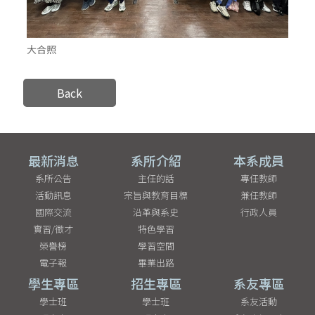
大合照
Back
最新消息
系所介紹
本系成員
系所公告
主任的話
專任教師
活動訊息
宗旨與教育目標
兼任教師
國際交流
沿革與系史
行政人員
實習/徵才
特色學習
榮譽榜
學習空間
電子報
畢業出路
學生專區
招生專區
系友專區
學士班
學士班
系友活動