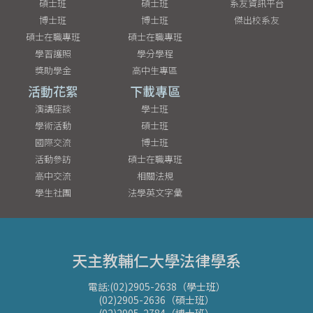
碩士班
碩士班
系友資訊平台
博士班
博士班
傑出校系友
碩士在職專班
碩士在職專班
學習護照
學分學程
獎助學金
高中生專區
活動花絮
下載專區
演講座談
學士班
學術活動
碩士班
國際交流
博士班
活動參訪
碩士在職專班
高中交流
相關法規
學生社團
法學英文字彙
天主教輔仁大學法律學系
電話:(02)2905-2638（學士班）
(02)2905-2636（碩士班）