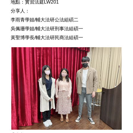
地點：實習法庭LW201
分享人：
李雨青學姐/輔大法研公法組碩二
吳佩珊學姐/輔大法研刑事法組碩一
黃聖博學長/輔大法研民商法組碩一