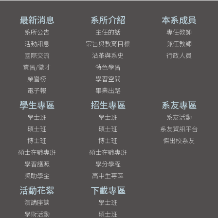
最新消息
系所介紹
本系成員
系所公告
主任的話
專任教師
活動訊息
宗旨與教育目標
兼任教師
國際交流
沿革與系史
行政人員
實習/徵才
特色學習
榮譽榜
學習空間
電子報
畢業出路
學生專區
招生專區
系友專區
學士班
學士班
系友活動
碩士班
碩士班
系友資訊平台
博士班
博士班
傑出校系友
碩士在職專班
碩士在職專班
學習護照
學分學程
獎助學金
高中生專區
活動花絮
下載專區
演講座談
學士班
學術活動
碩士班