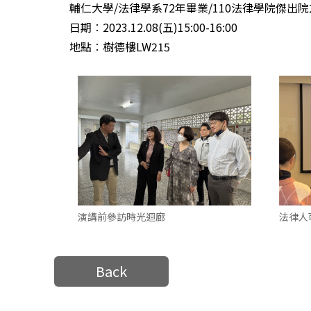
輔仁大學/法律學系72年畢業/110法律學院傑出院
日期︰2023.12.08(五)15:00-16:00
地點︰樹德樓LW215
演講前參訪時光迴廊
法律人
Back