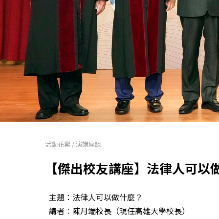
活動花絮
/
演講座談
【傑出校友講座】法律人可以
主題：法律人可以做什麼？
講者︰陳月端校長（現任高雄大學校長）