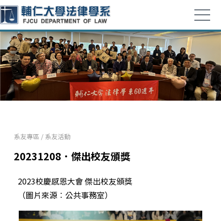
系友專區
/
系友活動
20231208．傑出校友頒獎
2023校慶感恩大會 傑出校友頒獎
（圖片來源︰公共事務室）