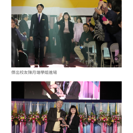
傑出校友陳月端學姐進場