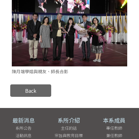
陳月端學姐與親友、師長合影
Back
最新消息
系所介紹
本系成員
系所公告
主任的話
專任教師
活動訊息
宗旨與教育目標
兼任教師