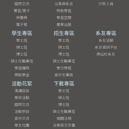
國際交流
沿革與系史
行政人員
實習/徵才
特色學習
榮譽榜
學習空間
電子報
畢業出路
學生專區
招生專區
系友專區
學士班
學士班
系友活動
碩士班
碩士班
系友資訊平台
博士班
博士班
傑出校系友
碩士在職專班
碩士在職專班
學習護照
學分學程
獎助學金
高中生專區
活動花絮
下載專區
演講座談
學士班
學術活動
碩士班
國際交流
博士班
活動參訪
碩士在職專班
高中交流
相關法規
學生社團
法學英文字彙