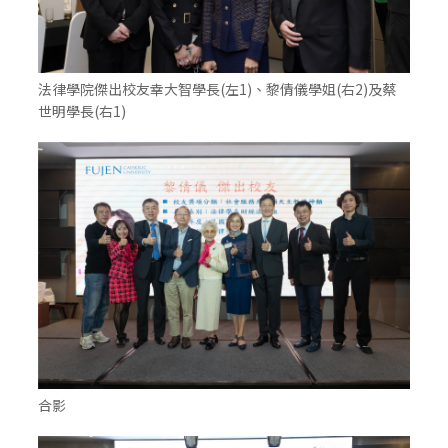
法律學院傑出校友幸大智學長(左1)、黎倩儀學姐(右2)及蔡
世明學長(右1)
合影