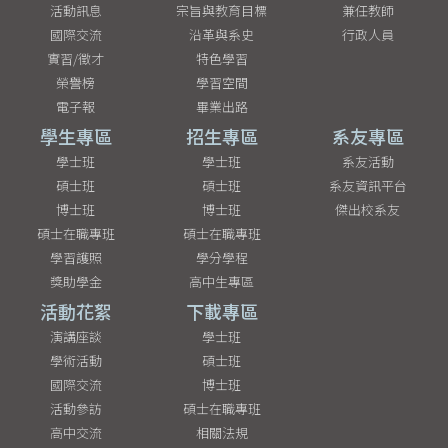
活動訊息
宗旨與教育目標
兼任教師
國際交流
沿革與系史
行政人員
實習/徵才
特色學習
榮譽榜
學習空間
電子報
畢業出路
學生專區
招生專區
系友專區
學士班
學士班
系友活動
碩士班
碩士班
系友資訊平台
博士班
博士班
傑出校系友
碩士在職專班
碩士在職專班
學習護照
學分學程
獎助學金
高中生專區
活動花絮
下載專區
演講座談
學士班
學術活動
碩士班
國際交流
博士班
活動參訪
碩士在職專班
高中交流
相關法規