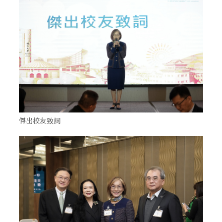
傑出校友致詞