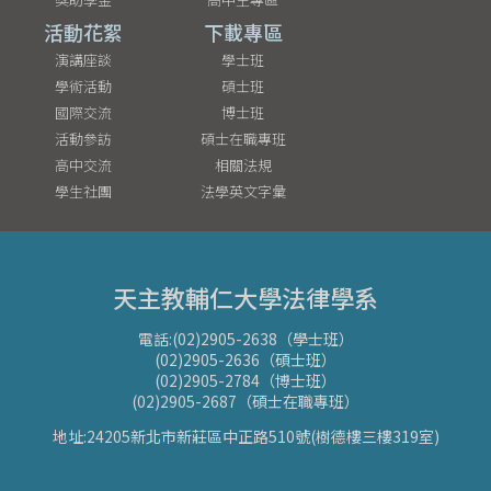
活動花絮
下載專區
演講座談
學士班
學術活動
碩士班
國際交流
博士班
活動參訪
碩士在職專班
高中交流
相關法規
學生社團
法學英文字彙
天主教輔仁大學法律學系
電話:(02)2905-2638（學士班）
(02)2905-2636（碩士班）
(02)2905-2784（博士班）
(02)2905-2687（碩士在職專班）
地址:24205新北市新莊區中正路510號(樹德樓三樓319室)