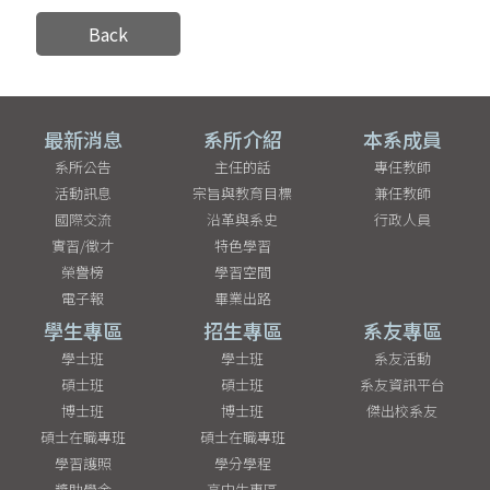
Back
最新消息
系所介紹
本系成員
系所公告
主任的話
專任教師
活動訊息
宗旨與教育目標
兼任教師
國際交流
沿革與系史
行政人員
實習/徵才
特色學習
榮譽榜
學習空間
電子報
畢業出路
學生專區
招生專區
系友專區
學士班
學士班
系友活動
碩士班
碩士班
系友資訊平台
博士班
博士班
傑出校系友
碩士在職專班
碩士在職專班
學習護照
學分學程
獎助學金
高中生專區