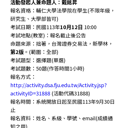
活動發起人兼命題人：戴銘昇
報名資格：輔仁大學法學院在學生(不限年級，
研究生、大學部皆可)
考試日期：民國113年
10
月12
日
10:00
考試地點(教室)：報名截止後公告
命題來源：拙著，台灣證券交易法，新學林，
第
2
版
。(範圍：全部)
考試題型：選擇題(單選)
考試題數：50題(作答時間1小時)
報名方式：
http://activity.dsa.fju.edu.tw/Activity.jsp?
activityID=31888
(
活動代碼31888
)
報名時間：系統開放日起至民國113年9月30日
止
報名資料：姓名、系級、學號、email(成績通
知之用)