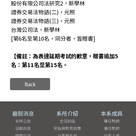
股份有限公司法研究2，新學林
證券交易法物語(二)，元照
證券交易法物語(三)，元照
台灣公司法，新學林
[第6名至第10名，同分者，皆贈書]
【備註：為表達延期考試的歉意，贈書追加5
名：第11
名至第15
名。
Back
最新消息
系所介紹
本系成員
系所公告
主任的話
專任教師
活動訊息
宗旨與教育目標
兼任教師
國際交流
沿革與系史
行政人員