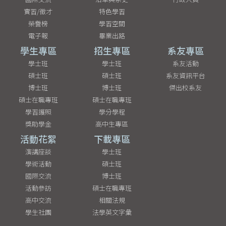
實習/徵才
特色學習
榮譽榜
學習空間
電子報
畢業出路
學生專區
招生專區
系友專區
學士班
學士班
系友活動
碩士班
碩士班
系友資訊平台
博士班
博士班
傑出校系友
碩士在職專班
碩士在職專班
學習護照
學分學程
獎助學金
高中生專區
活動花絮
下載專區
演講座談
學士班
學術活動
碩士班
國際交流
博士班
活動參訪
碩士在職專班
高中交流
相關法規
學生社團
法學英文字彙