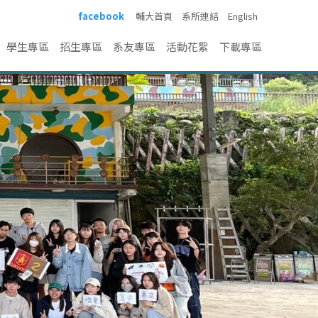
facebook
輔大首頁
系所連結
English
學生專區
招生專區
系友專區
活動花絮
下載專區