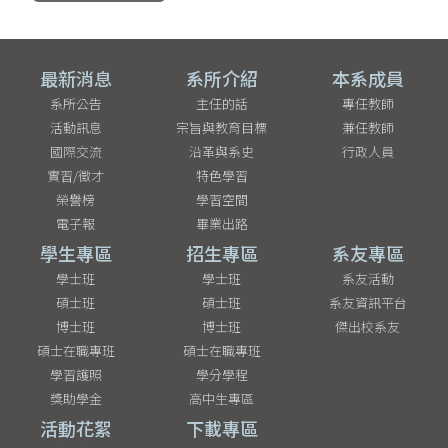
最新消息
系所介紹
本系成員
系所公告
主任的話
專任教師
活動訊息
宗旨與教育目標
兼任教師
國際交流
沿革與系史
行政人員
實習/徵才
特色學習
榮譽榜
學習空間
電子報
畢業出路
學生專區
招生專區
系友專區
學士班
學士班
系友活動
碩士班
碩士班
系友資訊平台
博士班
博士班
傑出校系友
碩士在職專班
碩士在職專班
學習護照
學分學程
獎助學金
高中生專區
活動花絮
下載專區