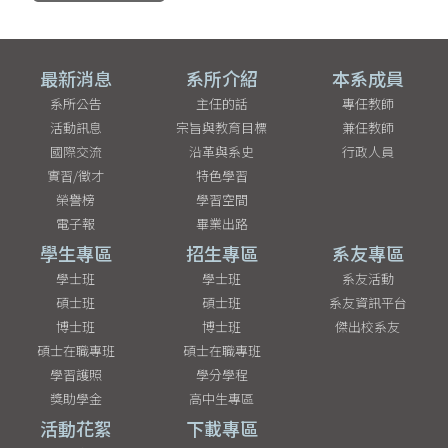
最新消息
系所介紹
本系成員
系所公告
主任的話
專任教師
活動訊息
宗旨與教育目標
兼任教師
國際交流
沿革與系史
行政人員
實習/徵才
特色學習
榮譽榜
學習空間
電子報
畢業出路
學生專區
招生專區
系友專區
學士班
學士班
系友活動
碩士班
碩士班
系友資訊平台
博士班
博士班
傑出校系友
碩士在職專班
碩士在職專班
學習護照
學分學程
獎助學金
高中生專區
活動花絮
下載專區