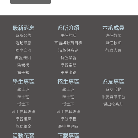
最新消息
系所介紹
本系成員
系所公告
主任的話
專任教師
活動訊息
宗旨與教育目標
兼任教師
國際交流
沿革與系史
行政人員
實習/徵才
特色學習
榮譽榜
學習空間
電子報
畢業出路
學生專區
招生專區
系友專區
學士班
學士班
系友活動
碩士班
碩士班
系友資訊平台
博士班
博士班
傑出校系友
碩士在職專班
碩士在職專班
學習護照
學分學程
獎助學金
高中生專區
活動花絮
下載專區