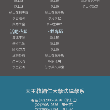
碩士班
碩士班
系友資訊平台
博士班
博士班
傑出校系友
碩士在職專班
碩士在職專班
學習護照
學分學程
獎助學金
高中生專區
活動花絮
下載專區
演講座談
學士班
學術活動
碩士班
國際交流
博士班
活動參訪
碩士在職專班
高中交流
相關法規
學生社團
法學英文字彙
天主教輔仁大學法律學系
電話:(02)2905-2638（學士班）
(02)2905-2636（碩士班）
(02)2905-2784（博士班）