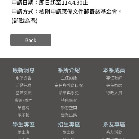
申請日期：即日起至114.4.30止
申請方式：檢附申請應備文件郵寄該基金會。
(郵戳為憑)
Back
最新消息
系所介紹
本系成員
系所公告
主任的話
專任教師
活動訊息
宗旨與教育目標
兼任教師
國際交流
沿革與系史
行政人員
實習/徵才
特色學習
榮譽榜
學習空間
電子報
畢業出路
學生專區
招生專區
系友專區
學士班
學士班
系友活動